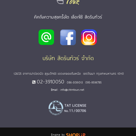
คิคถึงความสุขครั้งใด เลือกใช้ สิตรินทัวร์
บริษัท สิตรินทัวร์ จำกัด
126/25 อาคารปาร์อเวนิว สุขุมวิท63 แขวงคลองตันเหนือ เขตวัฒนา กรุงเทพมหานคร 10110
02-3910050
086-3081013
095-9596785
Email :
info@citrintours.net
Engine by