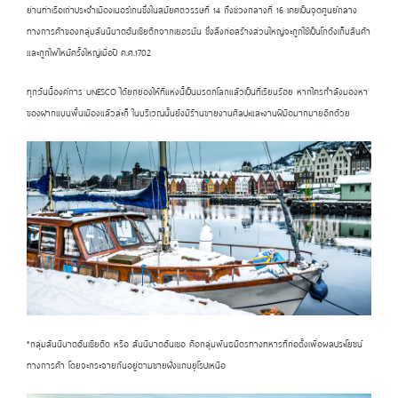
ย่านท่าเรือเก่าประจำเมืองเบอร์เกนซึ่งในสมัยศตวรรษที่ 14 ถึงช่วงกลางที่ 16 เคยเป็นจุดศูนย์กลาง
ทางการค้าของกลุ่มสันนิบาตฮันเซียติกจากเยอรมัน ซึ่งสิ่งก่อสร้างส่วนใหญ่จะถูกใช้เป็นโกดังเก็บสินค้า
และถูกไฟไหม้ครั้งใหญ่เมื่อปี ค.ศ.1702
ทุกวันนี้องค์การ
UNESCO
ได้ยกย่องให้ที่แห่งนี้เป็นมรดกโลกแล้วเป็นที่เรียบร้อย หากใครกำลังมองหา
ของฝากแบบพื้นเมืองแล้วล่ะก็ ในบริเวณนั้นยังมีร้านขายงานศิลปะและงานฝีมือมากมายอีกด้วย
*กลุ่มสันนิบาตฮันเซียติด หรือ สันนิบาตฮันเซอ คือกลุ่มพันธมิตรทางทหารที่ก่อตั้งเพื่อผลประโยชน์
ทางการค้า โดยจะกระจายกันอยู่ตามชายฝั่งแถบยุโรปเหนือ