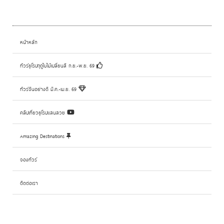
หน้าหลัก
ทัวร์ยุโรปฤดูใบไม้เปลี่ยนสี ก.ย.-พ.ย. 69
ทัวร์จีนอย่างดี มี.ค.-เม.ย. 69
คลิปเที่ยวยุโรปแสนสวย
Amazing Destinations
จองทัวร์
ติดต่อเรา