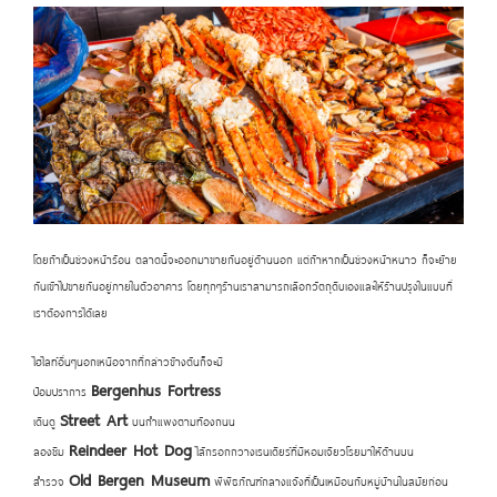
โดยถ้าเป็นช่วงหน้าร้อน ตลาดนี้จะออกมาขายกันอยู่ด้านนอก แต่ถ้าหากเป็นช่วงหน้าหนาว ก็จะย้าย
กันเข้าไปขายกันอยู่ภายในตัวอาคาร โดยทุกๆร้านเราสามารถเลือกวัตถุดิบเองและให้ร้านปรุงในแบบที่
เราต้องการได้เลย
ไฮไลท์อื่นๆนอกเหนือจากที่กล่าวข้างต้นก็จะมี
Bergenhus Fortress
ป้อมปราการ
Street Art
เดินดู
บนกำแพงตามท้องถนน
Reindeer Hot Dog
ลองชิม
ไส้กรอกกวางเรนเดียร์ที่มีหอมเจียวโรยมาให้ด้านบน
Old Bergen Museum
สำรวจ
พิพิธภัณฑ์กลางแจ้งที่เป็นเหมือนกับหมู่บ้านในสมัยก่อน