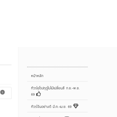
Amazing Destinations
จองทัวร์
ติดต่อเรา
หน้าหลัก
ทัวร์ยุโรปฤดูใบไม้เปลี่ยนสี ก.ย.-พ.ย.
1
69
ทัวร์จีนอย่างดี มี.ค.-เม.ย. 69