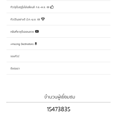
ทัวร์ยุโรปฤดูใบไม้เปลี่ยนสี ก.ย.-พ.ย. 69
ทัวร์จีนอย่างดี มี.ค.-เม.ย. 69
คลิปเที่ยวยุโรปแสนสวย
Amazing Destinations
จองทัวร์
ติดต่อเรา
จำนวนผู้เยี่ยมชม
15473835