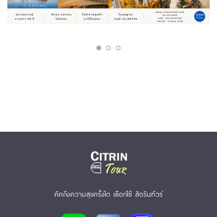
คิคถึงความสุขครั้งใด เลือกใช้ สิตรินทัวร์