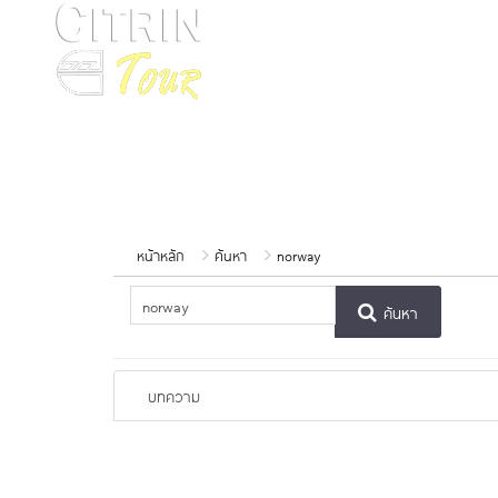
หน้าหลัก
ทัวร์ยุโรปฤดูใบไม้เปลี่ยนสี ก.ย.-พ.ย. 69
หน้าหลัก
ค้นหา
norway
ค้นหา
บทความ