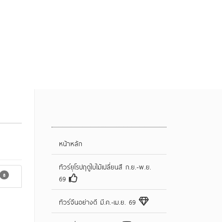
Amazing Destinations
จองทัวร์
ติดต่อเรา
หน้าหลัก
ทัวร์ยุโรปฤดูใบไม้เปลี่ยนสี ก.ย.-พ.ย.
8
69
ทัวร์จีนอย่างดี มี.ค.-เม.ย. 69